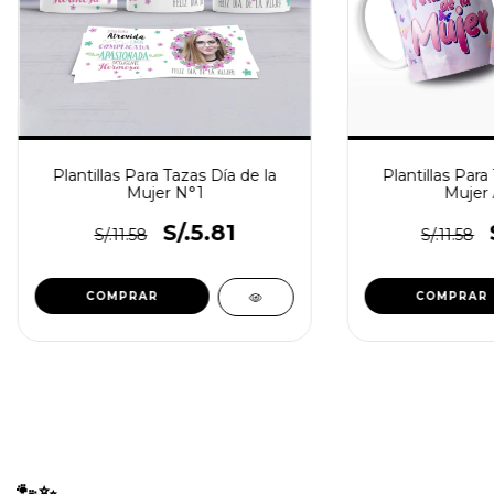
Plantillas Para Tazas Día de la
Plantillas Para
Mujer N°1
Mujer
S/.5.81
S/.11.58
S/.11.58