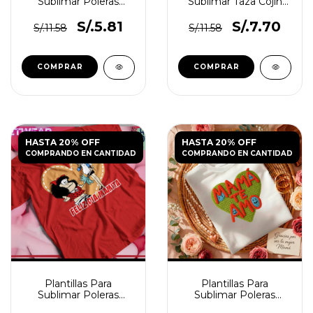
Sublimar Poleras
Sublimar Taza Cojín
Madre Embarazada
Madre Spotify
S/.5.81
S/.7.70
S/.11.58
S/.11.58
HASTA 20% OFF
HASTA 20% OFF
COMPRANDO EN CANTIDAD
COMPRANDO EN CANTIDAD
Plantillas Para
Plantillas Para
Sublimar Poleras
Sublimar Poleras
Madre Cartoon
Madre Crochet N°2