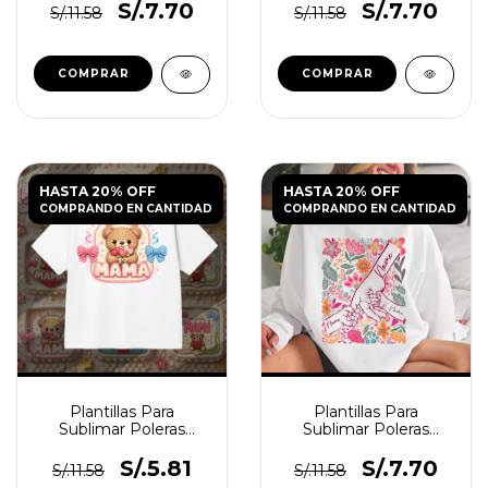
S/.7.70
S/.7.70
S/.11.58
S/.11.58
HASTA 20% OFF
HASTA 20% OFF
COMPRANDO EN CANTIDAD
COMPRANDO EN CANTIDAD
Plantillas Para
Plantillas Para
Sublimar Poleras
Sublimar Poleras
Madre Crochet
Manitos Madre e Hijos
S/.5.81
S/.7.70
S/.11.58
S/.11.58