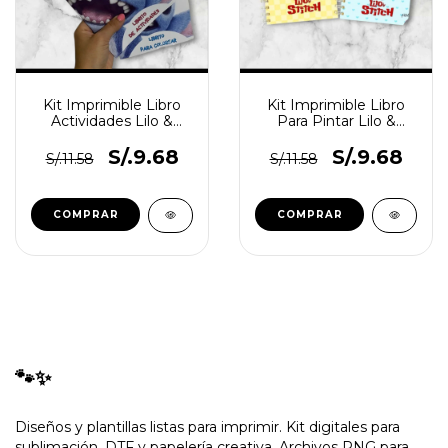
Kit Imprimible Libro
Kit Imprimible Libro
Actividades Lilo &
Para Pintar Lilo &
Stitch
Stitch
S/.9.68
S/.9.68
S/.11.58
S/.11.58
🐾✨
Diseños y plantillas listas para imprimir. Kit digitales para
sublimación, DTF y papelería creativa. Archivos PNG para