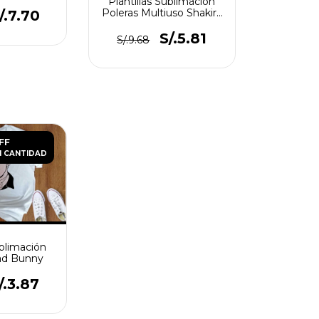
Plantillas Sublimación
Poleras Multiuso Shakira
/.7.70
+ Bizarrap
S/.5.81
S/.9.68
FF
 CANTIDAD
ublimación
Bad Bunny
/.3.87