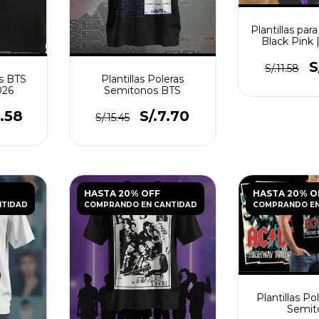
Plantillas pa
Black Pink 
para Su
S
S/.11.58
as BTS
Plantillas Poleras
026
Semitonos BTS
1.58
S/.7.70
S/.15.45
HASTA 20% OFF
HASTA 20% O
NTIDAD
COMPRANDO EN CANTIDAD
COMPRANDO EN
Plantillas Po
Semit