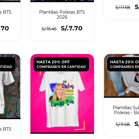
S
S/.11.58
as BTS
Plantillas Poleras BTS
2026
.70
S/.7.70
S/.15.45
HASTA 20% OFF
HASTA 20% O
NTIDAD
COMPRANDO EN CANTIDAD
COMPRANDO EN
Plantillas S
Poleras - 
S
S/.9.68
as BTS