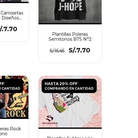
ra Camisetas
| Diseños
blimar
/.7.70
Plantillas Poleras
Semitonos BTS N°2
S/.7.70
S/.15.45
FF
HASTA 20% OFF
 CANTIDAD
COMPRANDO EN CANTIDAD
leras Rock
ono