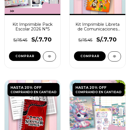
Kit Imprimible Pack
Kit Imprimible Libreta
Escolar 2026 N°5
de Comunicaciones
N°3
S/.7.70
S/.7.70
S/.15.45
S/.15.45
HASTA 20% OFF
HASTA 20% OFF
COMPRANDO EN CANTIDAD
COMPRANDO EN CANTIDAD