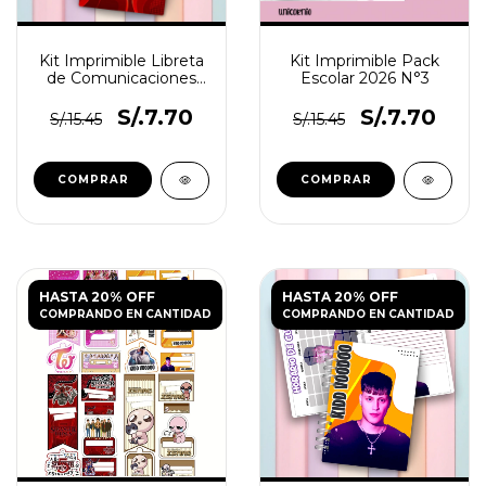
Kit Imprimible Libreta
Kit Imprimible Pack
de Comunicaciones
Escolar 2026 N°3
N°1
S/.7.70
S/.7.70
S/.15.45
S/.15.45
HASTA 20% OFF
HASTA 20% OFF
COMPRANDO EN CANTIDAD
COMPRANDO EN CANTIDAD