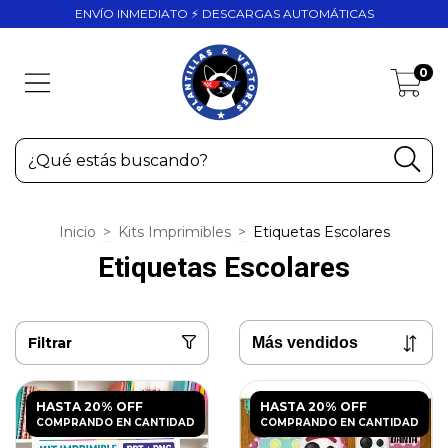
ENVÍO INMEDIATO ⚡ DESCARGAS AUTOMÁTICAS
0
Inicio
>
Kits Imprimibles
>
Etiquetas Escolares
Etiquetas Escolares
Filtrar
HASTA 20% OFF
HASTA 20% OFF
COMPRANDO EN CANTIDAD
COMPRANDO EN CANTIDAD