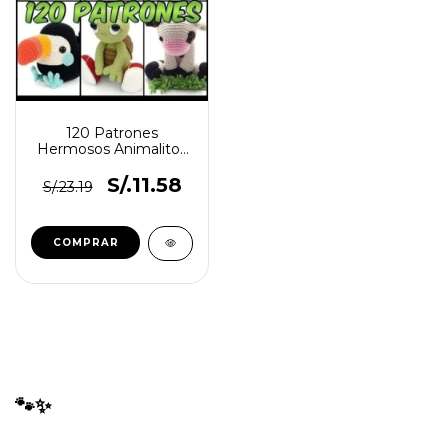
120 Patrones
Hermosos Animalitos
Amigurumis Tejidos
Crochet
S/.11.58
S/.23.19
🐾✨