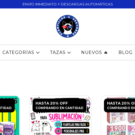
ENVÍO INMEDIATO ⚡ DESCARGAS AUTOMÁTICAS
CATEGORÍAS
TAZAS
NUEVOS 🔥
BLOG
HASTA 20% OFF
HASTA 20% O
NTIDAD
COMPRANDO EN CANTIDAD
COMPRANDO EN