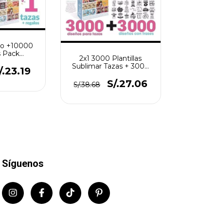
o +10000
s Pack
2x1 3000 Plantillas
ón Tazas
Sublimar Tazas + 3000
Mucho Más!
/.23.19
Vectores De Frases
S/.27.06
S/.38.68
Síguenos