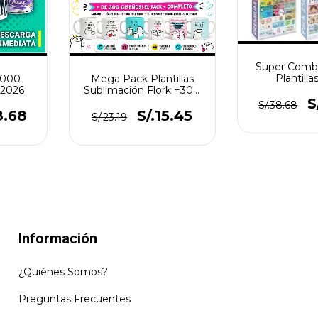
Super Comb
Plantilla
8000
Mega Pack Plantillas
Sublimaci
 2026
Sublimación Flork +300
Vectores y 
Diseños
S
S/.38.68
8.68
S/.15.45
S/.23.19
Información
¿Quiénes Somos?
Preguntas Frecuentes