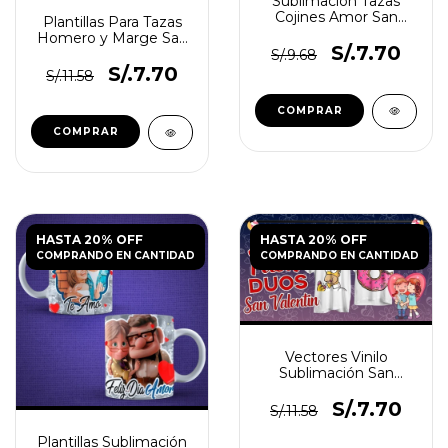
Sublimación Tazas
Cojines Amor San
Plantillas Para Tazas
Valentin
Homero y Marge San
S/.7.70
Valentín
S/.9.68
S/.7.70
S/.11.58
HASTA 20% OFF
HASTA 20% OFF
COMPRANDO EN CANTIDAD
COMPRANDO EN CANTIDAD
Vectores Vinilo
Sublimación San
Valentin Día Del Amor
/duos
S/.7.70
S/.11.58
Plantillas Sublimación