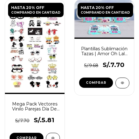
HASTA 20% OFF
HASTA 20% OFF
COMPRANDO EN CANTIDAD
COMPRANDO EN CANTIDAD
Plantillas Sublimación
Tazas | Amor Oh Lalá
Pack Premium
S/.7.70
S/.9.68
Mega Pack Vectores
Vinilo Parejas Día Del
Amor San Valentin
S/.5.81
S/.7.70