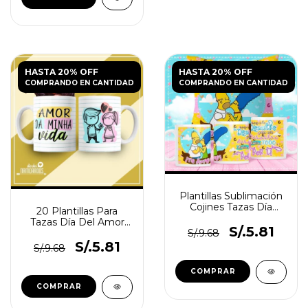
HASTA 20% OFF
HASTA 20% OFF
COMPRANDO EN CANTIDAD
COMPRANDO EN CANTIDAD
Plantillas Sublimación
Cojines Tazas Día
20 Plantillas Para
Amor San Valentín 2
Tazas Día Del Amor
S/.5.81
N°10
S/.9.68
S/.5.81
S/.9.68