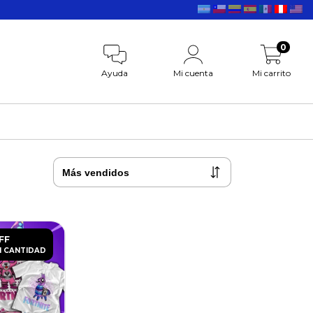
0
Ayuda
Mi cuenta
Mi carrito
FF
 CANTIDAD