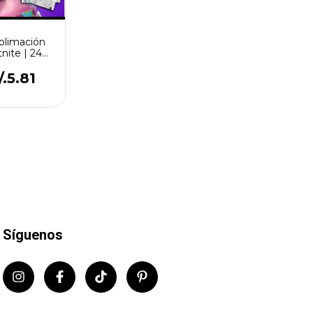
blimación
nite | 24
ños
/.5.81
Síguenos