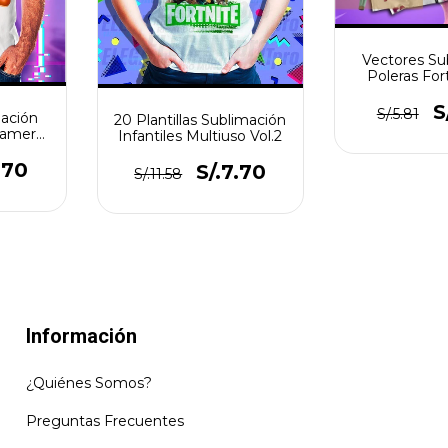
Vectores Su
Poleras Fort
Dise
S
S/.5.81
mación
20 Plantillas Sublimación
Gamer
Infantiles Multiuso Vol.2
s
.70
S/.7.70
S/.11.58
Información
¿Quiénes Somos?
Preguntas Frecuentes