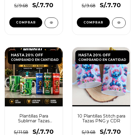
S/.7.70
S/.7.70
S/.9.68
S/.9.68
HASTA 20% OFF
HASTA 20% OFF
COMPRANDO EN CANTIDAD
COMPRANDO EN CANTIDAD
Plantillas Para
10 Plantillas Stitch para
Sublimar Tazas
Tazas PNG y CDR
Tumbler Mundial 2026
S/.7.70
S/.7.70
S/.11.58
S/.9.68