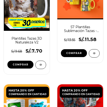
57 Plantillas
Sublimación Tazas -
Dibujos Animados
Plantillas Tazas 3D
Retro
S/.11.58
S/.13.55
Naturaleza V2
S/.7.70
S/.9.68
HASTA 20% OFF
HASTA 20% OFF
COMPRANDO EN CANTIDAD
COMPRANDO EN CANTIDAD