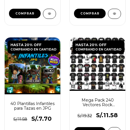
HASTA 20% OFF
HASTA 20% OFF
COMPRANDO EN CANTIDAD
COMPRANDO EN CANTIDAD
Mega Pack 240
40 Plantillas Infantiles
Vectores Rock
para Tazas en JPG
Sublimación Poleras
Vinilo
S/.11.58
S/.19.32
S/.7.70
S/.11.58