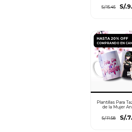
S/.9
S/.15.45
HASTA 20% OFF
COMPRANDO EN CA
Plantillas Para Ta
de la Mujer A
S/.7
S/.11.58