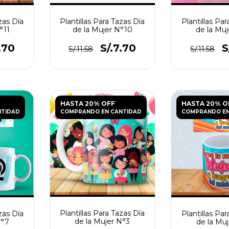
zas Día
Plantillas Para Tazas Día
Plantillas Par
°11
de la Mujer N°10
de la Mu
.70
S/.7.70
S
S/.11.58
S/.11.58
HASTA 20% OFF
HASTA 20% O
NTIDAD
COMPRANDO EN CANTIDAD
COMPRANDO EN
Plantillas Para Tazas Día
zas Día
Plantillas Par
de la Mujer N°3
N°7
de la Mu