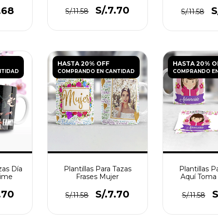
S/.7.70
.68
S
S/.11.58
S/.11.58
HASTA 20% OFF
HASTA 20% O
NTIDAD
COMPRANDO EN CANTIDAD
COMPRANDO EN
zas Día
Plantillas Para Tazas
Plantillas P
nime
Frases Mujer
Aquí Toma 
Muj
.70
S/.7.70
S
S/.11.58
S/.11.58