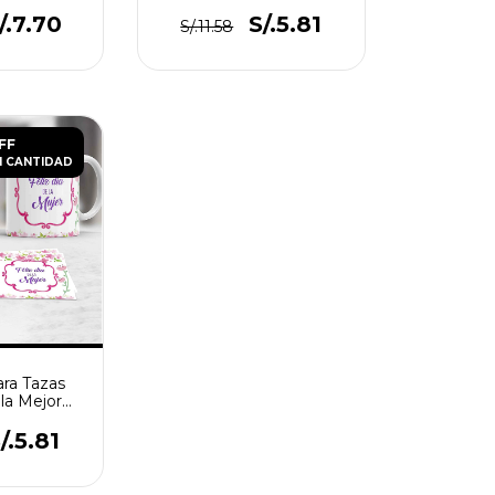
/.7.70
S/.5.81
S/.11.58
FF
 CANTIDAD
ara Tazas
la Mejor
er
/.5.81