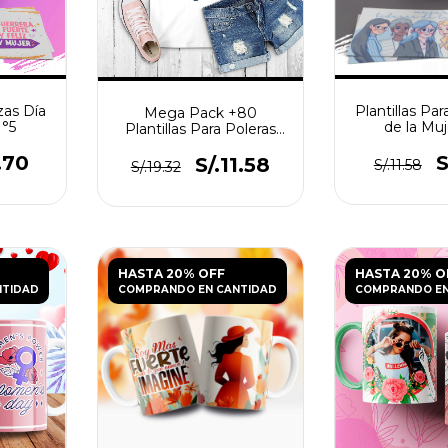
zas Día
Plantillas Par
Mega Pack +80
N°5
de la Mu
Plantillas Para Poleras
Playeras Mujer
.70
S
S/.11.58
S/.11.58
S/.19.32
HASTA 20% OFF
HASTA 20% O
NTIDAD
COMPRANDO EN CANTIDAD
COMPRANDO EN