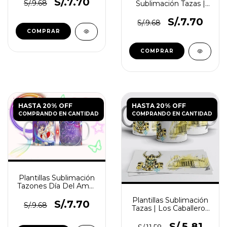
Vol.2
S/.7.70
S/.9.68
Sublimación Tazas |
Detective Conan
S/.7.70
S/.9.68
HASTA 20% OFF
HASTA 20% OFF
COMPRANDO EN CANTIDAD
COMPRANDO EN CANTIDAD
Plantillas Sublimación
Tazones Día Del Amor
Anime Neón Vol.8
Plantillas Sublimación
S/.7.70
S/.9.68
Tazas | Los Caballeros
Del Zodiaco
S/.5.81