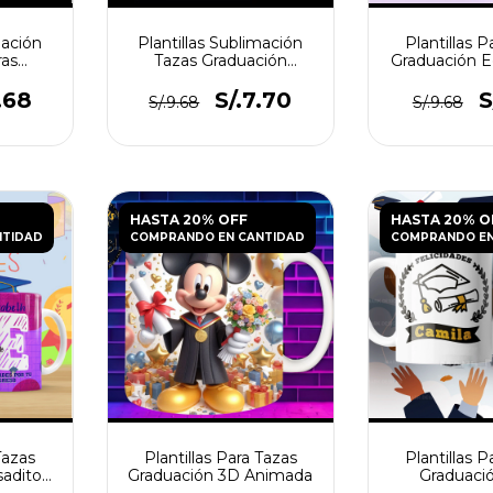
mación
Plantillas Sublimación
Plantillas P
ras
Tazas Graduación
Graduación E
n
Primaria / Kinder
N°
.68
S/.7.70
S
S/.9.68
S/.9.68
HASTA 20% OFF
HASTA 20% O
NTIDAD
COMPRANDO EN CANTIDAD
COMPRANDO EN
Tazas
Plantillas Para Tazas
Plantillas P
saditos
Graduación 3D Animada
Graduaci