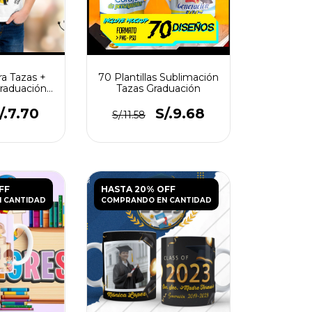
ra Tazas +
70 Plantillas Sublimación
raduación
Tazas Graduación
tos N°1
/.7.70
S/.9.68
S/.11.58
FF
HASTA 20% OFF
 CANTIDAD
COMPRANDO EN CANTIDAD