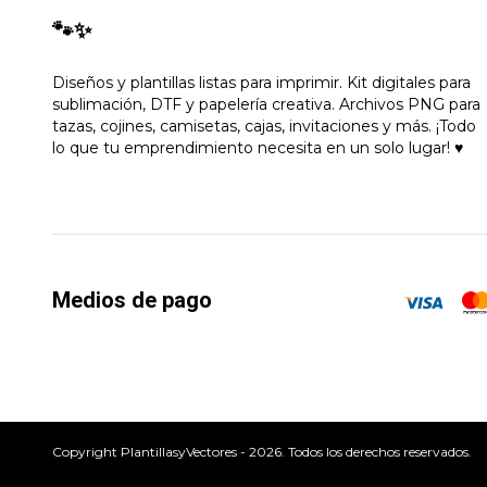
🐾✨
Diseños y plantillas listas para imprimir. Kit digitales para
sublimación, DTF y papelería creativa. Archivos PNG para
tazas, cojines, camisetas, cajas, invitaciones y más. ¡Todo
lo que tu emprendimiento necesita en un solo lugar! ♥
Medios de pago
Copyright PlantillasyVectores - 2026. Todos los derechos reservados.