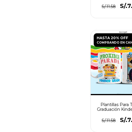
S/.7
S/.11.58
HASTA 20% OFF
COMPRANDO EN CA
Plantillas Para 
Graduación Kind
S/.7
S/.11.58