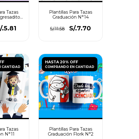
ara Tazas
Plantillas Para Tazas
gresaditos
Graduación N°14
2
/.5.81
S/.7.70
S/.11.58
FF
HASTA 20% OFF
 CANTIDAD
COMPRANDO EN CANTIDAD
ara Tazas
Plantillas Para Tazas
ón N°11
Graduación Flork N°2