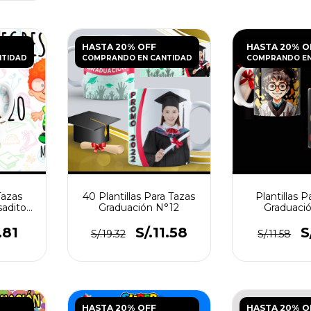
HASTA 20% OFF
HASTA 20% O
NTIDAD
COMPRANDO EN CANTIDAD
COMPRANDO EN
Tazas
40 Plantillas Para Tazas
Plantillas P
saditos
Graduación N°12
Graduaci
.81
S/.11.58
S
S/.19.32
S/.11.58
HASTA 20% OFF
HASTA 20% O