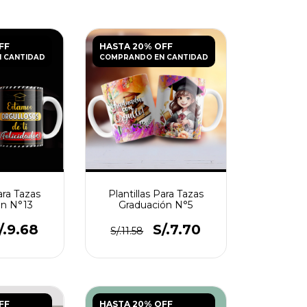
FF
HASTA 20% OFF
 CANTIDAD
COMPRANDO EN CANTIDAD
ara Tazas
Plantillas Para Tazas
ón N°13
Graduación N°5
/.9.68
S/.7.70
S/.11.58
FF
HASTA 20% OFF