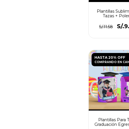
Plantillas Subli
Tazas + Pole
Graduació
S/.9
S/.11.58
HASTA 20% OFF
COMPRANDO EN CA
Plantillas Para 
Graduación Egre
N°4