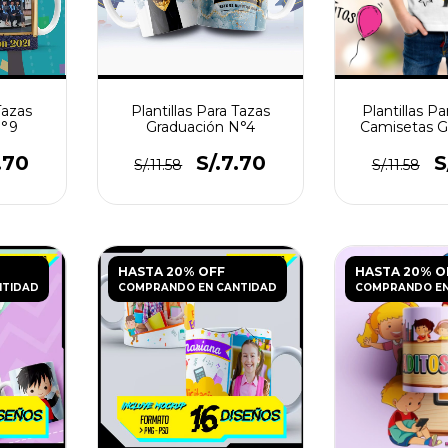
Tazas
Plantillas Para Tazas
Plantillas Pa
N°9
Graduación N°4
Camisetas G
Egresadi
.70
S/.7.70
S
S/.11.58
S/.11.58
HASTA 20% OFF
HASTA 20% O
NTIDAD
COMPRANDO EN CANTIDAD
COMPRANDO EN