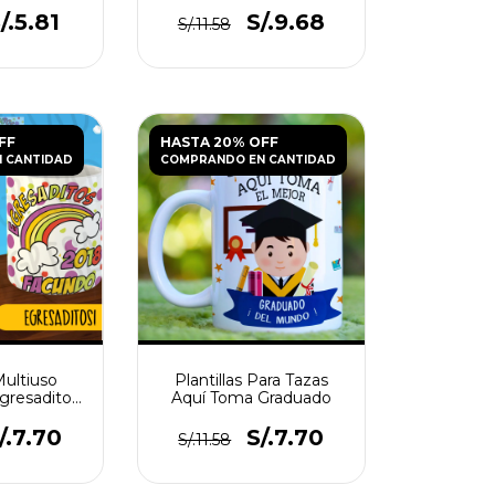
/.5.81
S/.9.68
S/.11.58
FF
HASTA 20% OFF
 CANTIDAD
COMPRANDO EN CANTIDAD
Multiuso
Plantillas Para Tazas
gresaditos
Aquí Toma Graduado
3
/.7.70
S/.7.70
S/.11.58