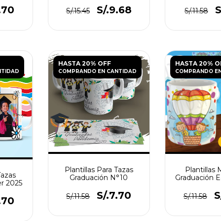
.70
S/.9.68
S
S/.15.45
S/.11.58
HASTA 20% OFF
HASTA 20% O
NTIDAD
COMPRANDO EN CANTIDAD
COMPRANDO EN
Plantillas Para Tazas
Plantillas 
Tazas
Graduación N°10
Graduación E
er 2025
N°
S/.7.70
S
S/.11.58
S/.11.58
.70