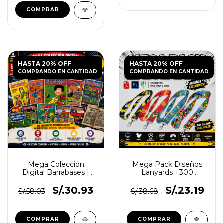
HASTA 20% OFF
HASTA 20% OFF
COMPRANDO EN CANTIDAD
COMPRANDO EN CANTIDAD
Mega Colección
Mega Pack Diseños
Digital Barrabases |
Lanyards +300
430 Historietas PDF +
Diseños
Torneo Chileno 1960
S/.30.93
S/.23.19
S/.58.03
S/.38.68