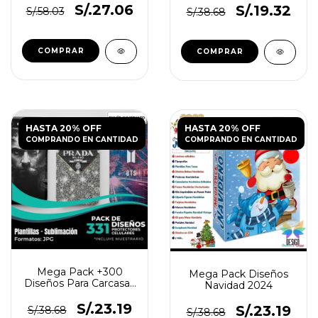
S/.27.06
S/.19.32
S/.58.03
S/.38.68
HASTA 20% OFF
HASTA 20% OFF
COMPRANDO EN CANTIDAD
COMPRANDO EN CANTIDAD
Mega Pack +300
Mega Pack Diseños
Diseños Para Carcasas
Navidad 2024
Fundas de Celular
S/.23.19
S/.23.19
S/.38.68
S/.38.68