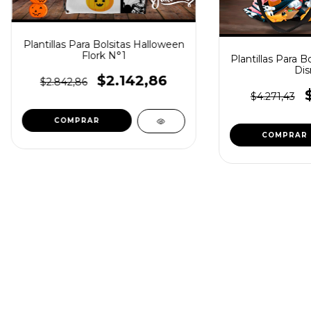
Plantillas Para Bolsitas Halloween
Flork N°1
Plantillas Para B
Dis
$2.142,86
$2.842,86
$4.271,43