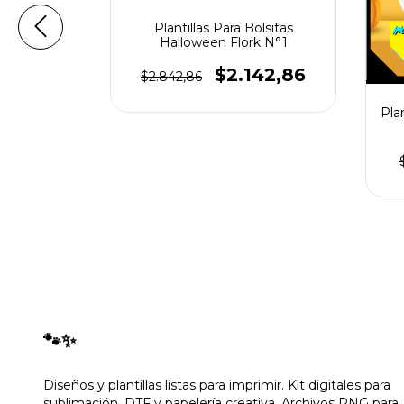
Plantillas Para Bolsitas
Halloween Flork N°1
olsitas
sney
$2.142,86
$2.842,86
71,43
Pla
🐾✨
Diseños y plantillas listas para imprimir. Kit digitales para
sublimación, DTF y papelería creativa. Archivos PNG para