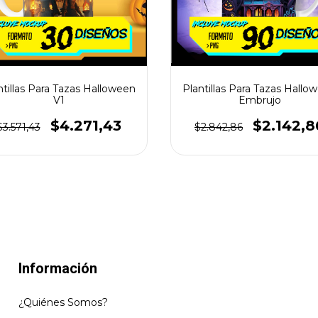
ntillas Para Tazas Halloween
Plantillas Para Tazas Hallo
V1
Embrujo
$4.271,43
$2.142,8
$3.571,43
$2.842,86
Información
¿Quiénes Somos?