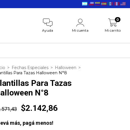
0
Ayuda
Mi cuenta
Mi carrito
cio
>
Fechas Especiales
>
Halloween
>
antillas Para Tazas Halloween N°8
lantillas Para Tazas
alloween N°8
$2.142,86
.571,43
levá más, pagá menos!