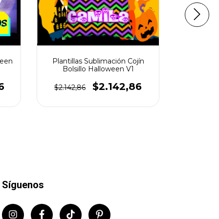
ween
Plantillas Sublimación Cojín
Bolsillo Halloween V1
Planti
Hallowee
6
$2.142,86
$2.142,86
$3.571,
Síguenos