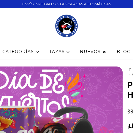
ENVÍO INMEDIATO ⚡ DESCARGAS AUTOMÁTICAS
CATEGORÍAS
TAZAS
NUEVOS 🔥
BLOG
Ini
Pl
P
H
$3
¡L