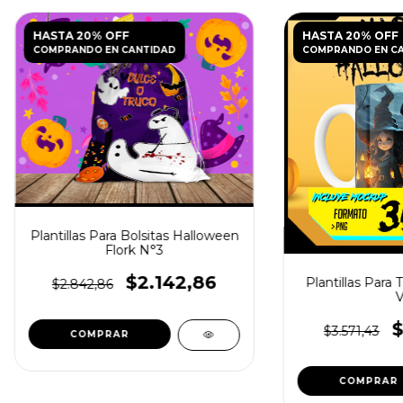
HASTA 20% OFF
HASTA 20% OFF
COMPRANDO EN CANTIDAD
COMPRANDO EN C
Plantillas Para Bolsitas Halloween
Flork N°3
$2.142,86
Plantillas Para
$2.842,86
V
$
$3.571,43