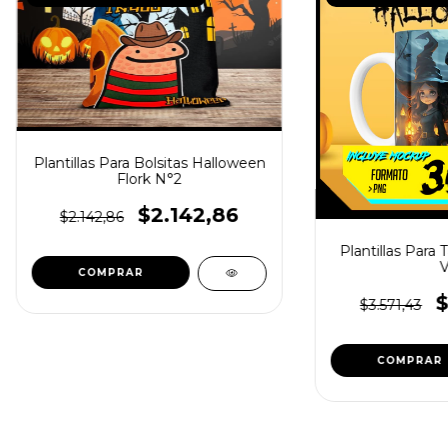
Plantillas Para Bolsitas Halloween
Flork N°2
$2.142,86
$2.142,86
Plantillas Para
V
$
$3.571,43