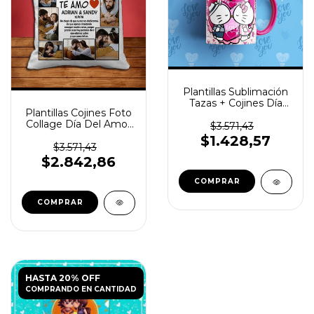
Plantillas Sublimación
Tazas + Cojines Día
Plantillas Cojines Foto
Del Amor Vol.5
Collage Día Del Amor
$3.571,43
Vol.7
$1.428,57
$3.571,43
$2.842,86
HASTA 20% OFF
COMPRANDO EN CANTIDAD