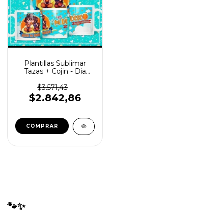
Plantillas Sublimar
Tazas + Cojin - Dia
Amor San Valentin
$3.571,43
$2.842,86
🐾✨