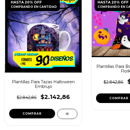
HASTA 20% OFF
HASTA 20% OFF
COMPRANDO EN CANTIDAD
COMPRANDO EN C
Plantillas Para B
Flor
Plantillas Para Tazas Halloween
$2.842,86
Embrujo
$2.142,86
$2.842,86