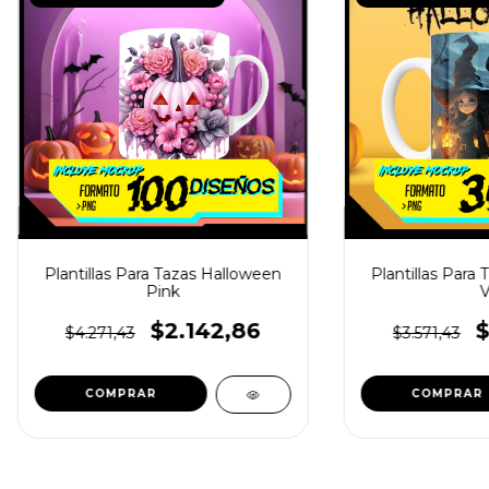
Plantillas Para Tazas Halloween
Plantillas Para
Pink
V
$2.142,86
$
$4.271,43
$3.571,43