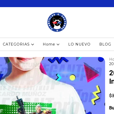
CATEGORIAS
Home
LO NUEVO
BLOG
H
20
2
I
$3
Bu