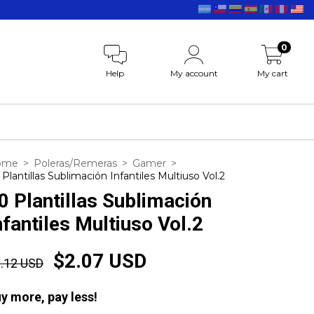
0
Help
My account
My cart
ome
>
Poleras/Remeras
>
Gamer
>
 Plantillas Sublimación Infantiles Multiuso Vol.2
0 Plantillas Sublimación
nfantiles Multiuso Vol.2
$2.07 USD
.12 USD
y more, pay less!