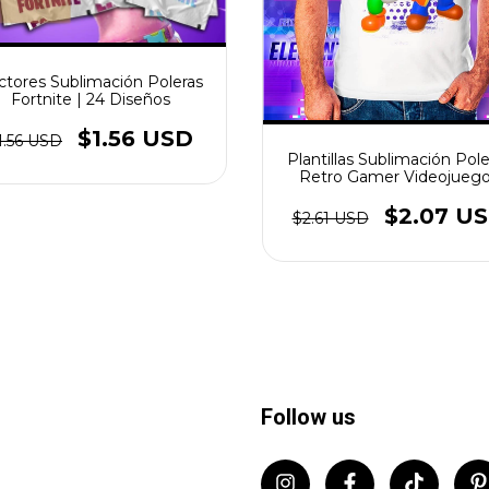
ctores Sublimación Poleras
Fortnite | 24 Diseños
$1.56 USD
1.56 USD
Plantillas Sublimación Pole
Retro Gamer Videojueg
$2.07 U
$2.61 USD
Follow us