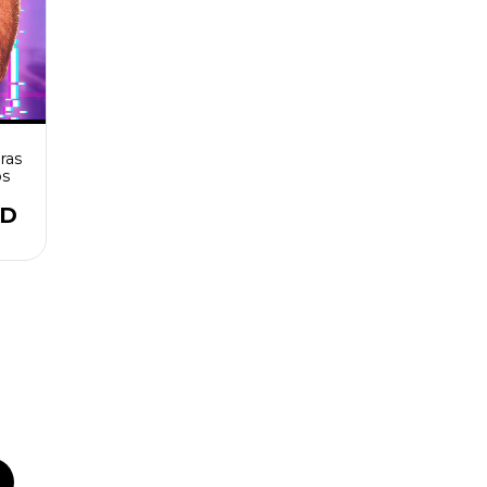
ras
os
SD