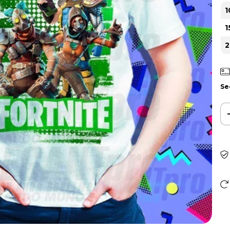
1
1
2
Se