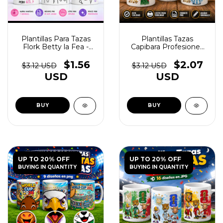
Plantillas Para Tazas
Plantillas Tazas
Flork Betty la Fea -
Capibara Profesiones
(copia) - (copia) -
Vol.2 - (copia) - (copia) -
(copia)
(copia) - (copia) -
$1.56
$2.07
$3.12 USD
$3.12 USD
(copia) - (copia) -
USD
USD
(copia) - (copia) -
(copia) - (copia) -
(copia) - (copia) -
(copia) - (copia) -
(copia) - (copia) -
(copia) - (copia) -
(copia) - (copia) -
(copia)
UP TO 20% OFF
UP TO 20% OFF
BUYING IN QUANTITY
BUYING IN QUANTITY