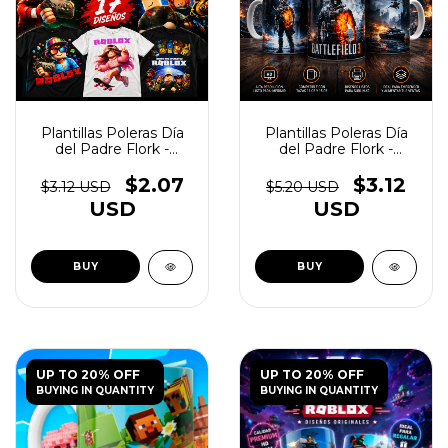
Plantillas Poleras Día
Plantillas Poleras Día
del Padre Flork -
del Padre Flork -
(copia) - (copia) -
(copia) - (copia) -
(copia) - (copia) -
(copia) - (copia) -
$2.07
$3.12
$3.12 USD
$5.20 USD
(copia) - (copia) -
(copia) - (copia) -
USD
USD
(copia)
(copia) - (copia)
UP TO 20% OFF
UP TO 20% OFF
BUYING IN QUANTITY
BUYING IN QUANTITY