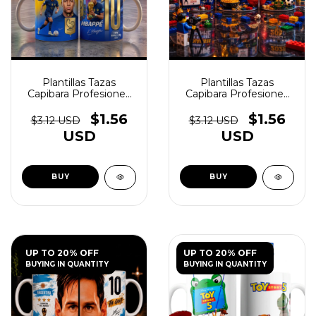
Plantillas Tazas
Plantillas Tazas
Capibara Profesiones
Capibara Profesiones
Vol.2 - (copia) - (copia) -
Vol.2 - (copia) - (copia) -
(copia) - (copia) -
(copia) - (copia) -
$1.56
$1.56
$3.12 USD
$3.12 USD
(copia) - (copia) -
(copia) - (copia) -
USD
USD
(copia) - (copia) -
(copia) - (copia) -
(copia) - (copia) -
(copia) - (copia) -
(copia) - (copia) -
(copia) - (copia) -
(copia) - (copia) -
(copia) - (copia) -
(copia) - (copia) -
(copia) - (copia) -
(copia) - (copia) -
(copia) - (copia) -
(copia) - (copia) -
(copia) - (copia) -
(copia) - (copia) -
(copia) - (copia) -
(copia) - (copia) -
(copia) - (copia) -
(copia) - (copia)
(copia)
UP TO 20% OFF
UP TO 20% OFF
BUYING IN QUANTITY
BUYING IN QUANTITY