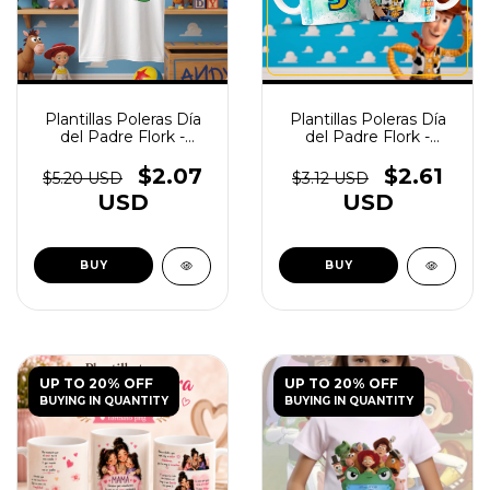
Plantillas Poleras Día
Plantillas Poleras Día
del Padre Flork -
del Padre Flork -
(copia) - (copia) -
(copia) - (copia) -
(copia) - (copia) -
(copia) - (copia)
$2.07
$2.61
$5.20 USD
$3.12 USD
(copia)
USD
USD
UP TO 20% OFF
UP TO 20% OFF
BUYING IN QUANTITY
BUYING IN QUANTITY