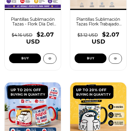
Plantillas Sublimación
Plantillas Sublimación
Tazas - Flork Día Del
Tazas Flork Trabajador
Padre Frases - (copia)
Vol.3 - (copia) - (copia)
$2.07
$2.07
$4.16 USD
$3.12 USD
USD
USD
UP TO 20% OFF
UP TO 20% OFF
BUYING IN QUANTITY
BUYING IN QUANTITY