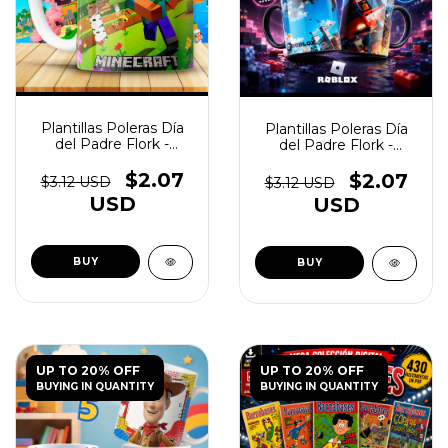
Plantillas Poleras Día
Plantillas Poleras Día
del Padre Flork -
del Padre Flork -
(copia) - (copia) -
(copia) - (copia) -
(copia) - (copia) -
(copia) - (copia) -
$2.07
$2.07
$3.12 USD
$3.12 USD
(copia) - (copia) -
(copia) - (copia)
USD
USD
(copia)
UP TO 20% OFF
UP TO 20% OFF
BUYING IN QUANTITY
BUYING IN QUANTITY