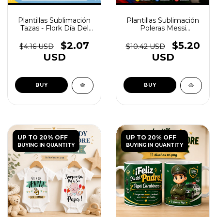
Plantillas Sublimación
Plantillas Sublimación
Tazas - Flork Día Del
Poleras Messi
Padre Vol.1 - (copia)
Argentina 2022 -
(copia) - (copia) -
$2.07
$5.20
$4.16 USD
$10.42 USD
(copia) - (copia) -
USD
USD
(copia)
UP TO 20% OFF
UP TO 20% OFF
BUYING IN QUANTITY
BUYING IN QUANTITY