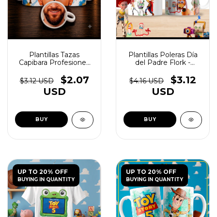
Plantillas Tazas
Plantillas Poleras Día
Capibara Profesiones
del Padre Flork -
Vol.2 - (copia) - (copia) -
(copia) - (copia) -
(copia) - (copia) -
(copia) - (copia)
$2.07
$3.12
$3.12 USD
$4.16 USD
(copia) - (copia) -
USD
USD
(copia) - (copia) -
(copia) - (copia) -
(copia) - (copia) -
(copia) - (copia) -
(copia) - (copia) -
(copia) - (copia) -
(copia) - (copia) -
(copia) - (copia) -
(copia) - (copia)
UP TO 20% OFF
UP TO 20% OFF
BUYING IN QUANTITY
BUYING IN QUANTITY