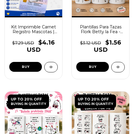
Kit Imprimible Carnet
Plantillas Para Tazas
Registro Mascotas |
Flork Betty la Fea -
Editables - (copia)
(copia) - (copia) -
(copia) - (copia) -
$4.16
$1.56
$7.29 USD
$3.12 USD
(copia)
USD
USD
UP TO 20% OFF
UP TO 20% OFF
BUYING IN QUANTITY
BUYING IN QUANTITY