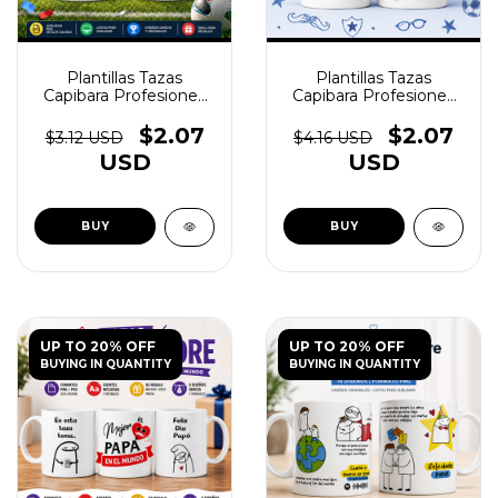
Plantillas Tazas
Plantillas Tazas
Capibara Profesiones
Capibara Profesiones
Vol.2 - (copia) - (copia) -
Vol.2 - (copia) - (copia) -
(copia) - (copia) -
(copia) - (copia) -
$2.07
$2.07
$3.12 USD
$4.16 USD
(copia) - (copia) -
(copia) - (copia) -
USD
USD
(copia) - (copia) -
(copia) - (copia) -
(copia) - (copia) -
(copia) - (copia) -
(copia) - (copia) -
(copia) - (copia)
(copia) - (copia) -
(copia) - (copia) -
(copia) - (copia) -
(copia) - (copia)
UP TO 20% OFF
UP TO 20% OFF
BUYING IN QUANTITY
BUYING IN QUANTITY