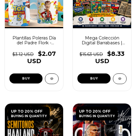
Plantillas Poleras Día
Mega Colección
del Padre Flork -
Digital Barrabases |
(copia) - (copia) -
430 Historietas PDF +
(copia) - (copia) -
Torneo Chileno 1960
$2.07
$8.33
$3.12 USD
$15.63 USD
(copia)
USD
USD
UP TO 20% OFF
UP TO 20% OFF
BUYING IN QUANTITY
BUYING IN QUANTITY