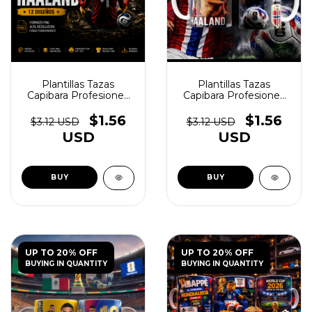
Plantillas Tazas
Plantillas Tazas
Capibara Profesiones
Capibara Profesiones
Vol.2 - (copia) - (copia) -
Vol.2 - (copia) - (copia) -
(copia) - (copia) -
(copia) - (copia) -
$1.56
$1.56
$3.12 USD
$3.12 USD
(copia) - (copia) -
(copia) - (copia) -
USD
USD
(copia) - (copia) -
(copia) - (copia) -
(copia) - (copia) -
(copia) - (copia) -
(copia) - (copia) -
(copia) - (copia) -
(copia) - (copia) -
(copia) - (copia) -
(copia) - (copia) -
(copia) - (copia) -
(copia) - (copia) -
(copia) - (copia) -
(copia) - (copia) -
(copia) - (copia) -
(copia) - (copia) -
(copia) - (copia) -
(copia) - (copia) -
(copia) - (copia) -
(copia) - (copia) -
(copia) - (copia) -
(copia) - (copia)
(copia)
UP TO 20% OFF
UP TO 20% OFF
BUYING IN QUANTITY
BUYING IN QUANTITY