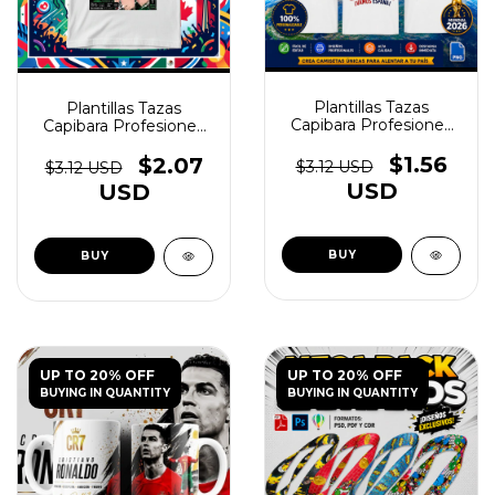
Plantillas Tazas
Plantillas Tazas
Capibara Profesiones
Capibara Profesiones
Vol.2 - (copia) - (copia) -
Vol.2 - (copia) - (copia) -
(copia) - (copia) -
(copia) - (copia) -
$1.56
$2.07
$3.12 USD
$3.12 USD
(copia) - (copia) -
(copia) - (copia) -
USD
USD
(copia) - (copia) -
(copia) - (copia) -
(copia) - (copia) -
(copia) - (copia) -
(copia) - (copia) -
(copia) - (copia) -
(copia) - (copia) -
(copia) - (copia) -
(copia) - (copia) -
(copia) - (copia) -
(copia) - (copia) -
(copia) - (copia) -
(copia) - (copia) -
(copia) - (copia) -
(copia) - (copia) -
(copia) - (copia) -
(copia)
(copia) - (copia)
UP TO 20% OFF
UP TO 20% OFF
BUYING IN QUANTITY
BUYING IN QUANTITY