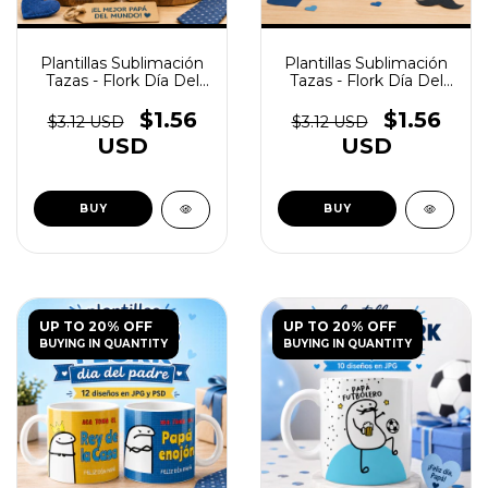
Plantillas Sublimación
Plantillas Sublimación
Tazas - Flork Día Del
Tazas - Flork Día Del
Padre Vol.4 - (copia) -
Padre Vol.4 - (copia) -
(copia) - (copia) -
(copia) - (copia) -
$1.56
$1.56
$3.12 USD
$3.12 USD
(copia) - (copia) -
(copia) - (copia)
USD
USD
(copia)
UP TO 20% OFF
UP TO 20% OFF
BUYING IN QUANTITY
BUYING IN QUANTITY