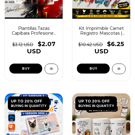
Plantillas Tazas
Kit Imprimible Carnet
Capibara Profesiones
Registro Mascotas |
Vol.2 - (copia) - (copia) -
Editables - (copia) -
(copia) - (copia) -
(copia)
$2.07
$6.25
$3.12 USD
$10.42 USD
(copia) - (copia) -
USD
USD
(copia) - (copia) -
(copia) - (copia) -
(copia) - (copia) -
(copia) - (copia) -
(copia) - (copia) -
(copia) - (copia) -
(copia) - (copia) -
(copia) - (copia)
UP TO 20% OFF
UP TO 20% OFF
BUYING IN QUANTITY
BUYING IN QUANTITY