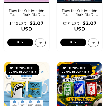
Plantillas Sublimación
Plantillas Sublimación
Tazas - Flork Día Del
Tazas - Flork Día Del
Padre Vol.3 - (copia)
Padre Vol.1 - (copia)
$2.07
$2.07
$4.16 USD
$2.61 USD
USD
USD
UP TO 20% OFF
UP TO 20% OFF
BUYING IN QUANTITY
BUYING IN QUANTITY