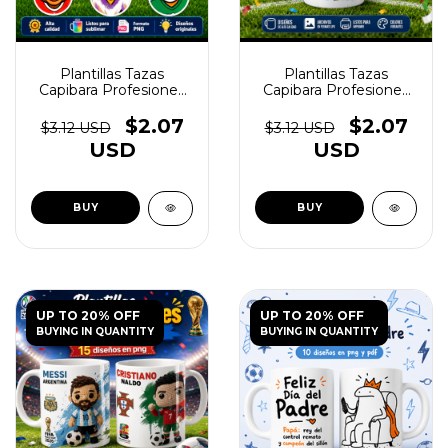
Plantillas Tazas
Plantillas Tazas
Capibara Profesiones
Capibara Profesiones
Vol.2 - (copia) - (copia) -
Vol.2 - (copia) - (copia) -
(copia) - (copia) -
(copia) - (copia) -
$2.07
$2.07
$3.12 USD
$3.12 USD
(copia) - (copia) -
(copia) - (copia) -
USD
USD
(copia) - (copia) -
(copia) - (copia) -
(copia) - (copia) -
(copia) - (copia) -
(copia) - (copia) -
(copia) - (copia) -
(copia) - (copia) -
(copia) - (copia) -
(copia) - (copia) -
(copia) - (copia) -
(copia) - (copia) -
(copia) - (copia) -
(copia) - (copia) -
(copia) - (copia) -
(copia) - (copia)
(copia)
UP TO 20% OFF
UP TO 20% OFF
BUYING IN QUANTITY
BUYING IN QUANTITY