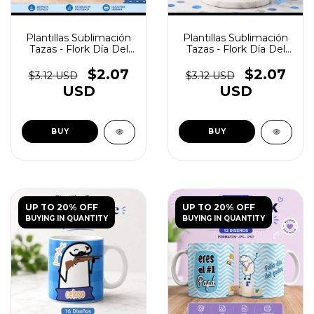
Plantillas Sublimación
Plantillas Sublimación
Tazas - Flork Día Del
Tazas - Flork Día Del
Padre Vol.4 - (copia) -
Padre Vol.4 - (copia) -
(copia) - (copia) -
(copia) - (copia)
$2.07
$2.07
$3.12 USD
$3.12 USD
(copia)
USD
USD
UP TO 20% OFF
UP TO 20% OFF
BUYING IN QUANTITY
BUYING IN QUANTITY