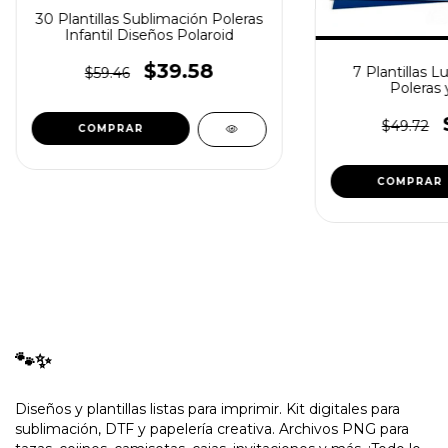
30 Plantillas Sublimación Poleras
Infantil Diseños Polaroid
$39.58
7 Plantillas L
$59.46
Poleras 
$49.72
🐾✨
Diseños y plantillas listas para imprimir. Kit digitales para
sublimación, DTF y papelería creativa. Archivos PNG para