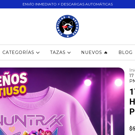
ENVÍO INMEDIATO ⚡ DESCARGAS AUTOMÁTICAS
CATEGORÍAS
TAZAS
NUEVOS 🔥
BLOG
Ini
17
P
1
H
P
$5