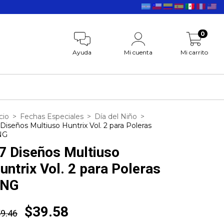
0
Ayuda
Mi cuenta
Mi carrito
cio
>
Fechas Especiales
>
Día del Niño
>
 Diseños Multiuso Huntrix Vol. 2 para Poleras
NG
7 Diseños Multiuso
untrix Vol. 2 para Poleras
NG
$39.58
9.46