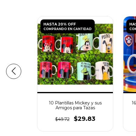
HASTA 20% OFF
HA
DAD
COMPRANDO EN CANTIDAD
CO
iles para
10 Plantillas Mickey y sus
16
Vol. 3
Amigos para Tazas
.83
$29.83
$49.72