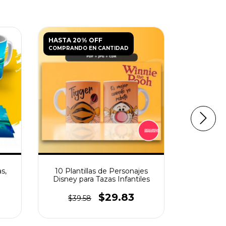
HASTA 20% OFF
HASTA 20
COMPRANDO EN CANTIDAD
COMPRANDO
s,
10 Plantillas de Personajes
16 Plant
Disney para Tazas Infantiles
Pintar 
$29.83
$39.58
$39