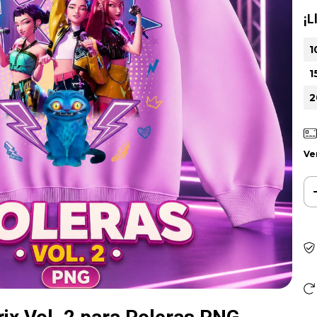
¡L
1
1
2
Ve