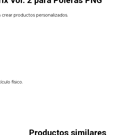
ix Vol. 2 para Poleras PNG
 crear productos personalizados.
culo físico.
Productos similares