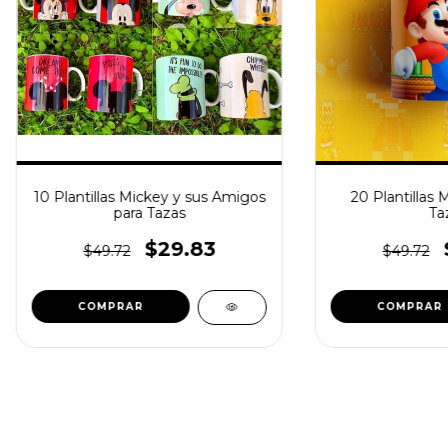
10 Plantillas Mickey y sus Amigos
20 Plantillas 
para Tazas
Ta
$29.83
$49.72
$49.72