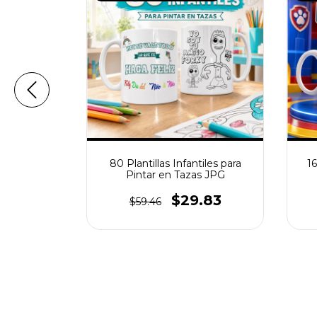
iles para
80 Plantillas Infantiles para
16
Vol. 3
Pintar en Tazas JPG
.83
$29.83
$59.46