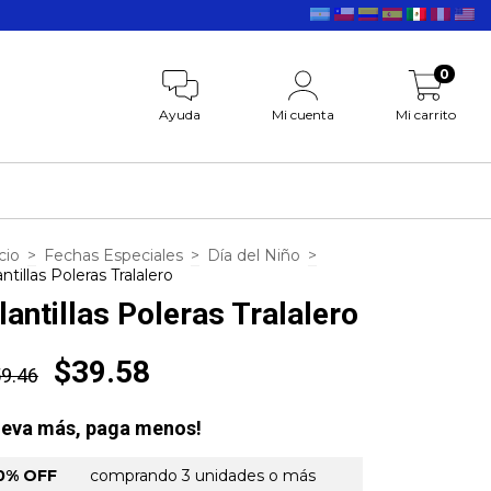
0
Ayuda
Mi cuenta
Mi carrito
cio
>
Fechas Especiales
>
Día del Niño
>
ntillas Poleras Tralalero
lantillas Poleras Tralalero
$39.58
9.46
leva más, paga menos!
0% OFF
comprando 3 unidades o más