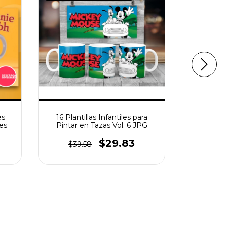
es
16 Plantillas Infantiles para
17 Planti
es
Pintar en Tazas Vol. 6 JPG
T
$29.83
$39.58
$49