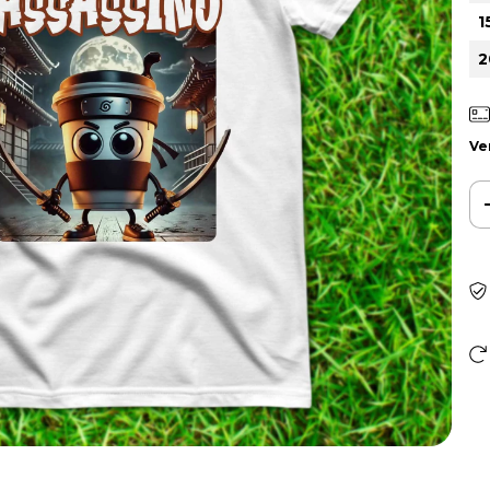
1
2
Ve