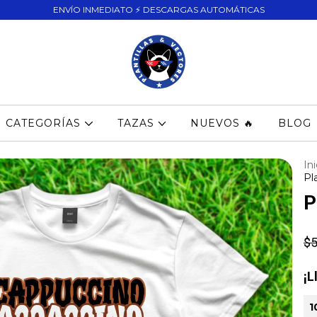
ENVÍO INMEDIATO ⚡ DESCARGAS AUTOMÁTICAS
CATEGORÍAS
TAZAS
NUEVOS 🔥
BLOG
Ini
Pla
P
$5
¡L
1