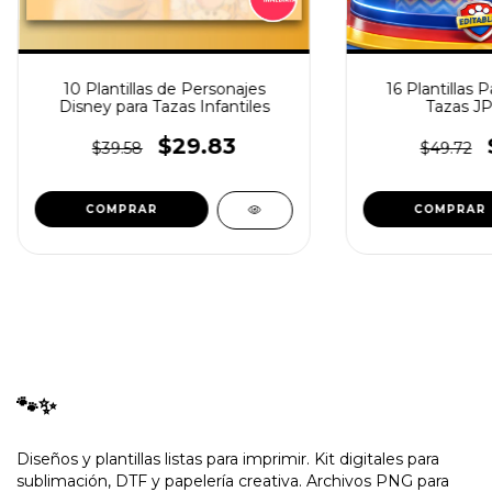
10 Plantillas de Personajes
16 Plantillas 
Disney para Tazas Infantiles
Tazas J
$29.83
$39.58
$49.72
🐾✨
Diseños y plantillas listas para imprimir. Kit digitales para
sublimación, DTF y papelería creativa. Archivos PNG para