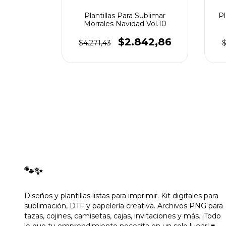
Plantillas Para Sublimar
Pl
s Navidad
Morrales Navidad Vol.10
$2.842,86
557,14
$4.271,43
$
🐾✨
Diseños y plantillas listas para imprimir. Kit digitales para
sublimación, DTF y papelería creativa. Archivos PNG para
tazas, cojines, camisetas, cajas, invitaciones y más. ¡Todo
lo que tu emprendimiento necesita en un solo lugar! ♥