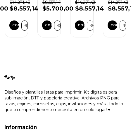
Vectores
Sublimación
Anime
Diseños
$14.271,43
$8.557,14
$14.271,43
$14.271,43
n
Frases
Flork
+1000
Para
,00
$8.557,14
$5.700,00
$8.557,14
$8.557,
Vinilo
+300
Diseños
Carcasas
Diseños
Fundas
de
Celular
🐾✨
Diseños y plantillas listas para imprimir. Kit digitales para
sublimación, DTF y papelería creativa. Archivos PNG para
tazas, cojines, camisetas, cajas, invitaciones y más. ¡Todo lo
que tu emprendimiento necesita en un solo lugar! ♥
Información