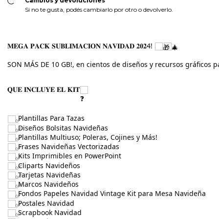
Cambios y devoluciones
Si no te gusta, podés cambiarlo por otro o devolverlo.
𝐌𝐄𝐆𝐀 𝐏𝐀𝐂𝐊 𝐒𝐔𝐁𝐋𝐈𝐌𝐀𝐂𝐈𝐎𝐍 𝐍𝐀𝐕𝐈𝐃𝐀𝐃 𝟐𝟎𝟐4! 
,
SON MÁS DE 10 GB!, en cientos de diseños y recursos gráficos par
𝐐𝐔𝐄 𝐈𝐍𝐂𝐋𝐔𝐘𝐄 𝐄𝐋 𝐊𝐈𝐓
 Plantillas Para Tazas
 Diseños Bolsitas Navideñas
 Plantillas Multiuso; Poleras, Cojines y Más!
 Frases Navideñas Vectorizadas
 Kits Imprimibles en PowerPoint
 Cliparts Navideños
 Tarjetas Navideñas
 Marcos Navideños
 Fondos Papeles Navidad Vintage Kit para Mesa Navideña
 Postales Navidad
 Scrapbook Navidad