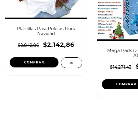
Plantillas Para Poleras Flork
Navidad
$2.142,86
$2.842,86
Mega Pack Di
20
$14.271,43