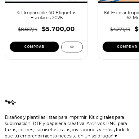
Kit Imprimible 40 Etiquetas
Kit Escolar Impr
Escolares 2026
62 Mo
$5.700,00
$
$8.557,14
$4.271,43
🐾✨
Diseños y plantillas listas para imprimir. Kit digitales para
sublimación, DTF y papelería creativa. Archivos PNG para
tazas, cojines, camisetas, cajas, invitaciones y más. ¡Todo lo
que tu emprendimiento necesita en un solo lugar! ♥