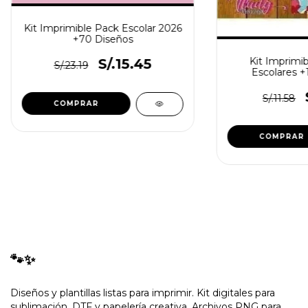
Kit Imprimible Pack Escolar 2026
+70 Diseños
Kit Imprimib
S/.15.45
S/.23.19
Escolares +
S/.11.58
🐾✨
Diseños y plantillas listas para imprimir. Kit digitales para
sublimación, DTF y papelería creativa. Archivos PNG para