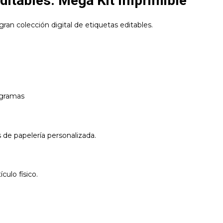
ditables: Mega Kit Imprimible
gran colección digital de etiquetas editables.
ogramas
de papelería personalizada.
culo físico.