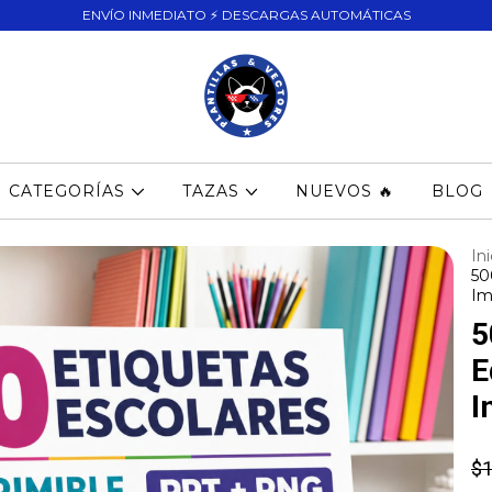
ENVÍO INMEDIATO ⚡ DESCARGAS AUTOMÁTICAS
CATEGORÍAS
TAZAS
NUEVOS 🔥
BLOG
Ini
50
Im
5
E
I
$1