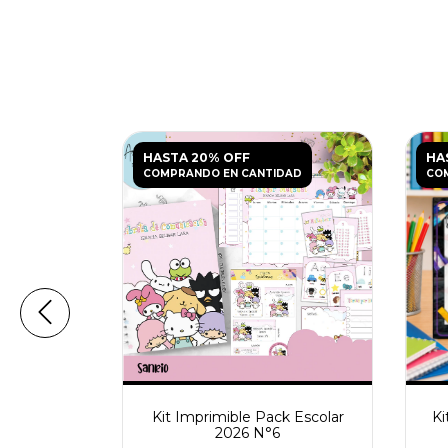
HASTA 20% OFF
HA
DAD
COMPRANDO EN CANTIDAD
CO
k Escolar
Kit Imprimible Pack Escolar
Ki
2026 N°6