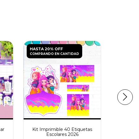
HASTA 20% OFF
HASTA 20
COMPRANDO EN CANTIDAD
COMPRANDO
ar
Kit Imprimible 40 Etiquetas
Kit Impr
Escolares 2026