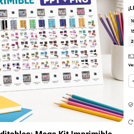
¡L
1
1
2
Ve