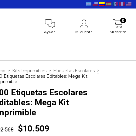
0
Ayuda
Mi cuenta
Mi carrito
cio
>
Kits Imprimibles
>
Etiquetas Escolares
>
0 Etiquetas Escolares Editables: Mega Kit
primible
00 Etiquetas Escolares
ditables: Mega Kit
mprimible
$10.509
2.568