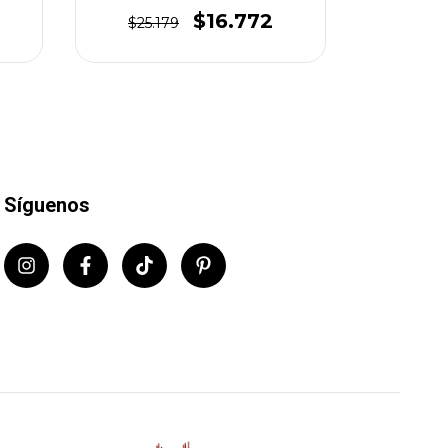
$16.772
$25.179
$16.
Síguenos