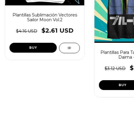
Plantillas Sublimación Vectores
Sailor Moon Vol.2
$2.61 USD
$4.16 USD
Plantillas Para 
Daima -
$
$3.12 USD