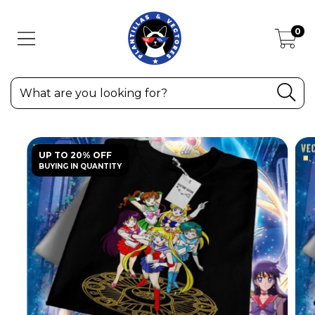
0
UP TO 20% OFF
BUYING IN QUANTITY