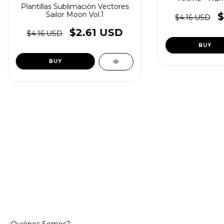
(co
Plantillas Sublimación Vectores
Sailor Moon Vol.1
$
$4.16 USD
$2.61 USD
$4.16 USD