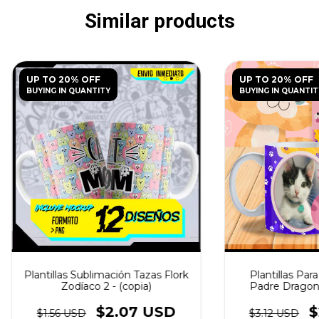
Similar products
UP TO 20% OFF
UP TO 20% OFF
BUYING IN QUANTITY
BUYING IN QUANTIT
Plantillas Sublimación Tazas Flork
Plantillas Par
Zodíaco 2 - (copia)
Padre Dragon B
(copia) - (copia) -
(copia) - (copia) -
$2.07 USD
$
$1.56 USD
$3.12 USD