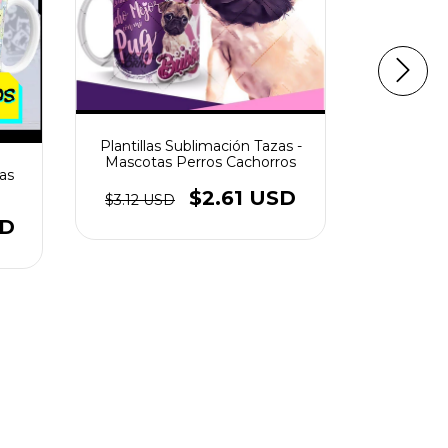
Plantillas Sublimación Tazas -
Mascotas Perros Cachorros
zas
Plantill
Mascota
$2.61 USD
$3.12 USD
SD
$2.61 US