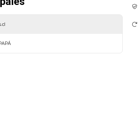
ipales
.cl
PAPÁ