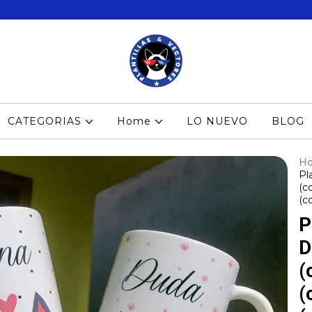
CATEGORIAS
Home
LO NUEVO
BLOG
H
Pl
(co
(co
P
D
(
(