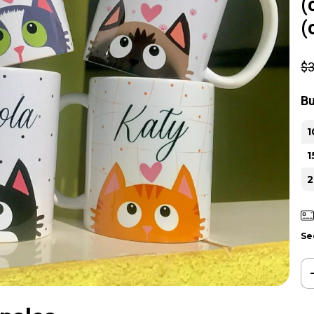
(
(
$3
Bu
1
1
2
Se