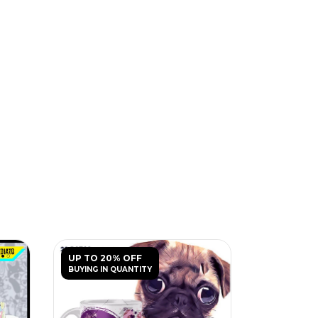
UP TO 20% OFF
UP TO 20
BUYING IN QUANTITY
BUYING IN 