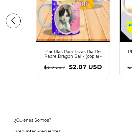
ión Tazas
Plantillas Para Tazas Día Del
Pl
opia)
Padre Dragon Ball - (copia) -
(copia) - (copia) - (copia) -
(copia) - (copia) - (copia) -
61 USD
$2.07 USD
$3.12 USD
$
(copia) - (copia) - (copia) -
(copia) - (copia) - (copia)
¿Quiénes Somos?
Preguntas Frecuentes