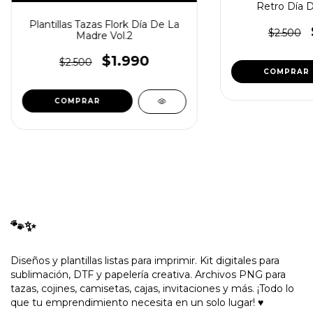
Retro Día 
Plantillas Tazas Flork Día De La
$2.500
Madre Vol.2
$1.990
$2.500
🐾✨
Diseños y plantillas listas para imprimir. Kit digitales para
sublimación, DTF y papelería creativa. Archivos PNG para
tazas, cojines, camisetas, cajas, invitaciones y más. ¡Todo lo
que tu emprendimiento necesita en un solo lugar! ♥