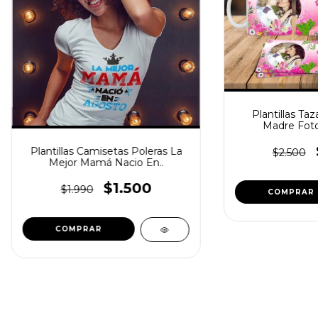
Plantillas Taz
Madre Foto
Plantillas Camisetas Poleras La
$2.500
Mejor Mamá Nacio En..
$1.500
$1.990