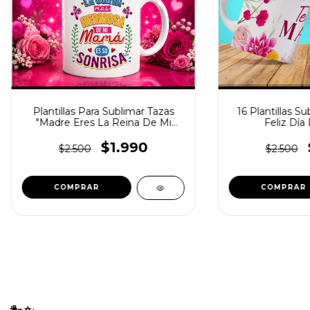
Plantillas Para Sublimar Tazas
16 Plantillas S
"Madre Eres La Reina De Mi
Feliz Dí
Vida"
$1.990
$2.500
$2.500