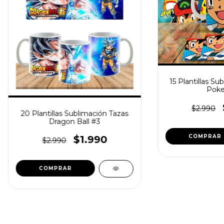
15 Plantillas Su
Pok
$2.990
20 Plantillas Sublimación Tazas
Dragon Ball #3
$1.990
$2.990