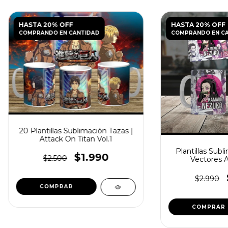
HASTA 20% OFF
HASTA 20% OFF
COMPRANDO EN CANTIDAD
COMPRANDO EN C
20 Plantillas Sublimación Tazas |
Attack On Titan Vol.1
Plantillas Subl
$1.990
$2.500
Vectores A
$2.990