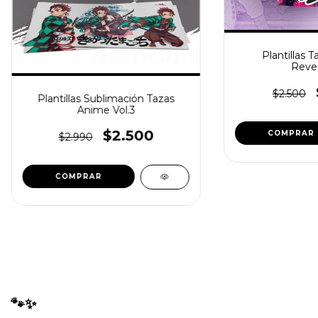
Plantillas T
Reve
$2.500
Plantillas Sublimación Tazas
Anime Vol.3
$2.500
$2.990
🐾✨