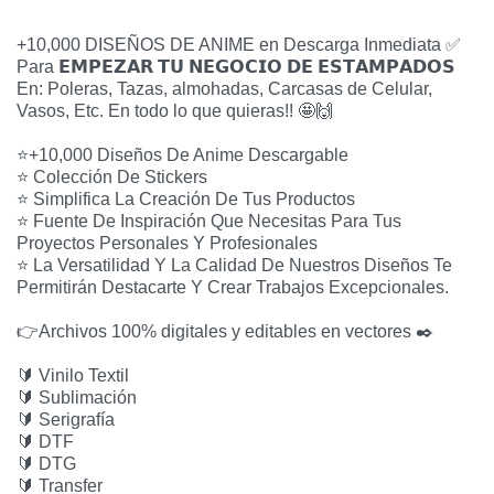
+10,000 DISEÑOS DE ANIME en Descarga Inmediata ✅ 
Para 𝗘𝗠𝗣𝗘𝗭𝗔𝗥 𝗧𝗨 𝗡𝗘𝗚𝗢𝗖𝗜𝗢 𝗗𝗘 𝗘𝗦𝗧𝗔𝗠𝗣𝗔𝗗𝗢𝗦 
En: Poleras, Tazas, almohadas, Carcasas de Celular, 
Vasos, Etc. En todo lo que quieras!! 🤩🙌 
⭐+10,000 Diseños De Anime Descargable
⭐ Colección De Stickers
⭐ Simplifica La Creación De Tus Productos
⭐ Fuente De Inspiración Que Necesitas Para Tus 
Proyectos Personales Y Profesionales
⭐ La Versatilidad Y La Calidad De Nuestros Diseños Te 
Permitirán Destacarte Y Crear Trabajos Excepcionales.
👉Archivos 100% digitales y editables en vectores ✒️
🔰 Vinilo Textil
🔰 Sublimación
🔰 Serigrafía
🔰 DTF
🔰 DTG
🔰 Transfer