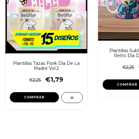
Plantillas Sub
Retro Día 
Plantillas Tazas Flork Día De La
€2,25
Madre Vol.2
€1,79
€2,25