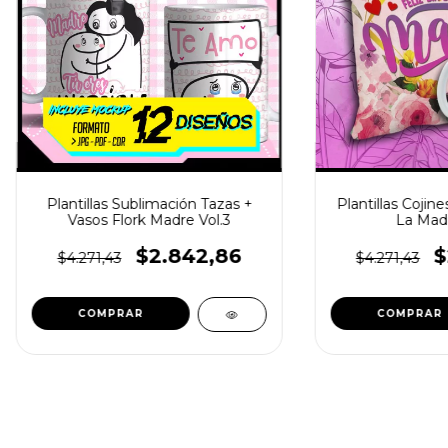
Plantillas Sublimación Tazas +
Plantillas Cojin
Vasos Flork Madre Vol.3
La Madr
$2.842,86
$
$4.271,43
$4.271,43