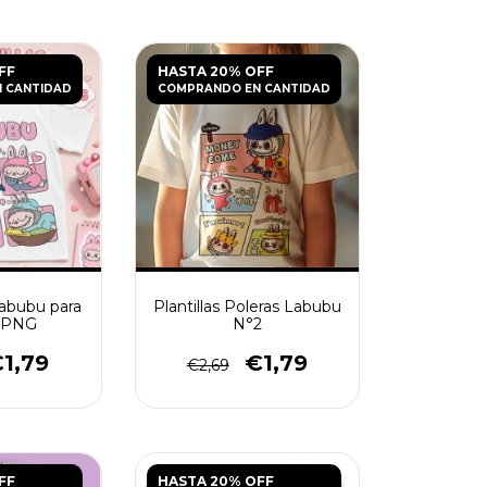
FF
HASTA 20% OFF
 CANTIDAD
COMPRANDO EN CANTIDAD
 Labubu para
Plantillas Poleras Labubu
s PNG
N°2
1,79
€1,79
€2,69
FF
HASTA 20% OFF