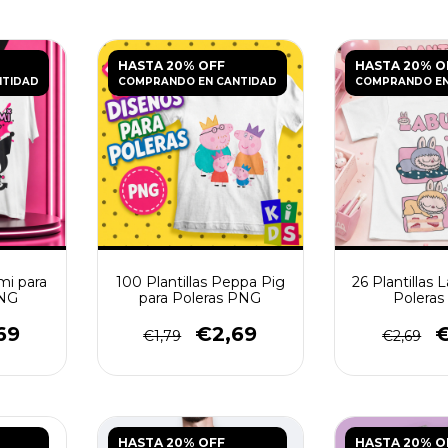
HASTA 20% OFF
HASTA 20% O
NTIDAD
COMPRANDO EN CANTIDAD
COMPRANDO EN
mi para
100 Plantillas Peppa Pig
26 Plantillas
PNG
para Poleras PNG
Polera
69
€2,69
€
€1,79
€2,69
HASTA 20% OFF
HASTA 20% O