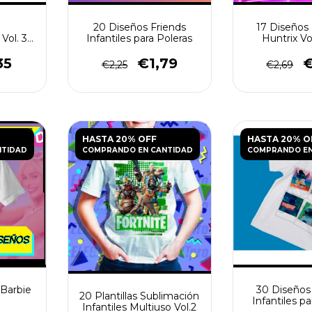
20 Diseños Friends
17 Diseños
Vol. 3
Infantiles para Poleras
Huntrix Vol
s
Polera
35
€1,79
€
€2,25
€2,69
HASTA 20% OFF
HASTA 20% O
NTIDAD
COMPRANDO EN CANTIDAD
COMPRANDO EN
 Barbie
30 Diseños
20 Plantillas Sublimación
Infantiles pa
Infantiles Multiuso Vol.2
JP