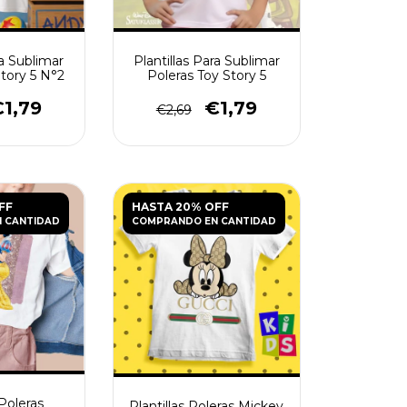
ra Sublimar
Plantillas Para Sublimar
Story 5 N°2
Poleras Toy Story 5
1,79
€1,79
€2,69
FF
HASTA 20% OFF
 CANTIDAD
COMPRANDO EN CANTIDAD
 Poleras
Plantillas Poleras Mickey