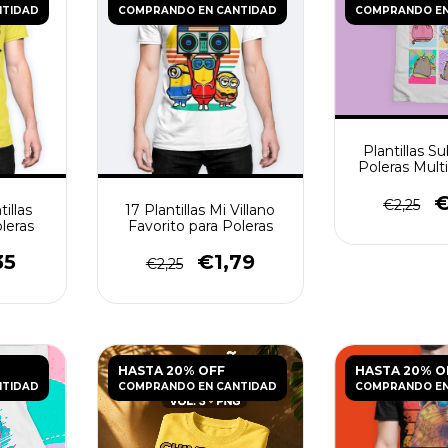
NTIDAD
COMPRANDO EN CANTIDAD
COMPRANDO EN
Plantillas S
Poleras Mult
202
€
€2,25
illas
17 Plantillas Mi Villano
leras
Favorito para Poleras
35
€1,79
€2,25
HASTA 20% OFF
HASTA 20% O
NTIDAD
COMPRANDO EN CANTIDAD
COMPRANDO EN