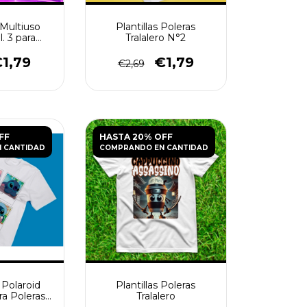
 Multiuso
Plantillas Poleras
. 3 para
Tralalero N°2
s PNG
1,79
€1,79
€2,69
FF
HASTA 20% OFF
 CANTIDAD
COMPRANDO EN CANTIDAD
 Polaroid
Plantillas Poleras
ra Poleras
Tralalero
G