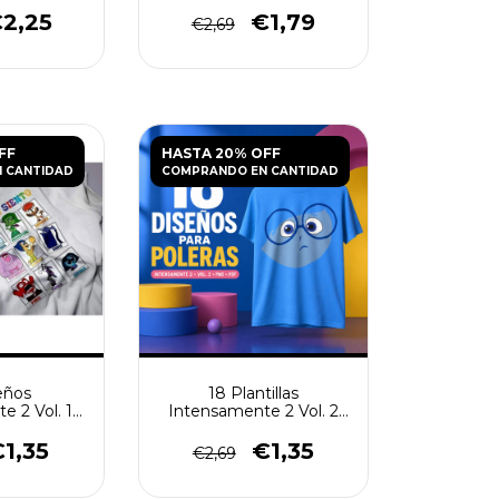
2,25
€1,79
€2,69
FF
HASTA 20% OFF
 CANTIDAD
COMPRANDO EN CANTIDAD
eños
18 Plantillas
e 2 Vol. 1
Intensamente 2 Vol. 2
leras
para Poleras
1,35
€1,35
€2,69