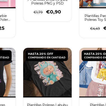
Poleras PNG y PSD
€0,90
€1,79
arbie
Plantillas Pa
Poleras
Poleras Toy 
25
€
€4,49
HASTA 20% OFF
HASTA 20% O
NTIDAD
COMPRANDO EN CANTIDAD
COMPRANDO EN
eras
Plantillas Poleras Labubu
Plantillas