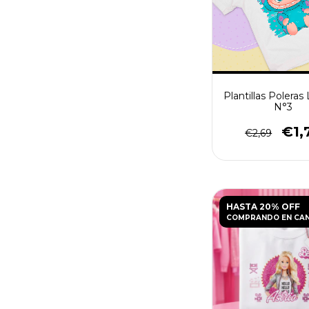
Plantillas Polera
N°3
€1,
€2,69
HASTA 20% OFF
COMPRANDO EN CA