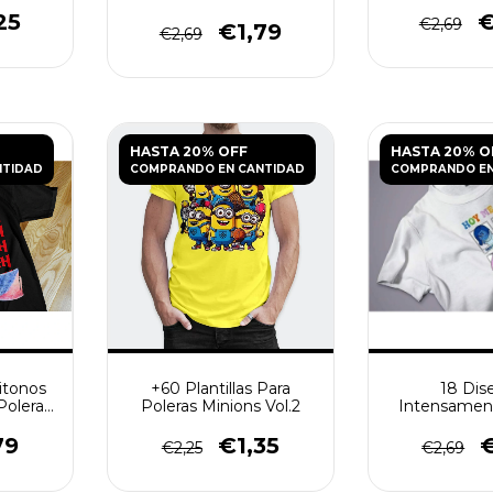
25
€
€2,69
€1,79
€2,69
HASTA 20% OFF
HASTA 20% O
NTIDAD
COMPRANDO EN CANTIDAD
COMPRANDO EN
mitonos
+60 Plantillas Para
18 Dis
 Poleras
Poleras Minions Vol.2
Intensament
para Po
79
€1,35
€
€2,25
€2,69