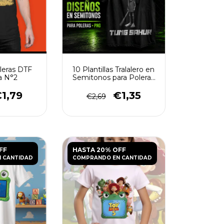
oleras DTF
10 Plantillas Tralalero en
a N°2
Semitonos para Poleras
PNG
1,79
€1,35
€2,69
FF
HASTA 20% OFF
 CANTIDAD
COMPRANDO EN CANTIDAD