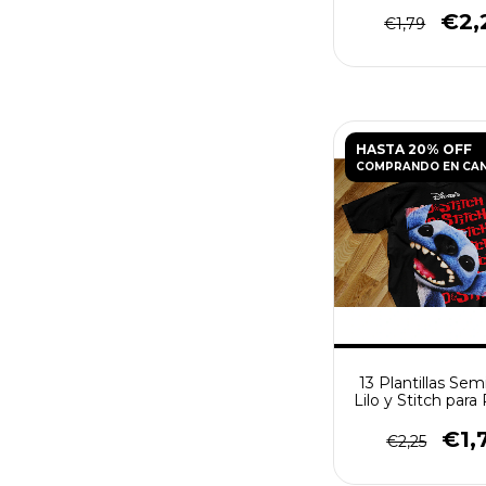
€2,
€1,79
HASTA 20% OFF
COMPRANDO EN CA
13 Plantillas Se
Lilo y Stitch para
PNG
€1,
€2,25