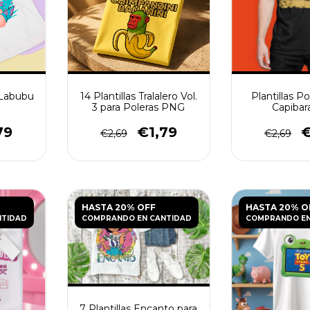
s Labubu
14 Plantillas Tralalero Vol.
Plantillas P
3 para Poleras PNG
Capibar
79
€1,79
€
€2,69
€2,69
HASTA 20% OFF
HASTA 20% O
NTIDAD
COMPRANDO EN CANTIDAD
COMPRANDO EN
7 Plantillas Encanto para