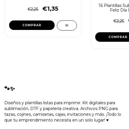
16 Plantillas S
€1,35
€2,25
Feliz Dí
€2,25
🐾✨
Diseños y plantillas listas para imprimir. Kit digitales para
sublimación, DTF y papelería creativa. Archivos PNG para
tazas, cojines, camisetas, cajas, invitaciones y más. ¡Todo lo
que tu emprendimiento necesita en un solo lugar! ♥