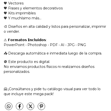
💖 Vectores
💖 Frases y elementos decorativos
💖 Kits imprimibles
💖 Y muchísimo más…
🎨 Diseños en alta calidad y listos para personalizar, imprimir
o vender.
⚠ 𝗙𝗼𝗿𝗺𝗮𝘁𝗼𝘀 𝗜𝗻𝗰𝗹𝘂𝗶𝗱𝗼𝘀:
PowerPoint • Photoshop • PDF • AI • JPG • PNG
📥 Descarga automática e inmediata luego de la compra.
🚫 Este producto es digital.
No enviamos productos físicos ni realizamos diseños
personalizados.
🤗 ¡Consúltanos y pide tu catálogo visual para ver todo lo
que incluye este mega pack!