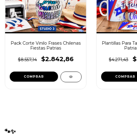
Pack Corte Vinilo Frases Chilenas
Plantillas Para T
Fiestas Patrias
Patria
$2.842,86
$
$8.557,14
$4.271,43
🐾✨