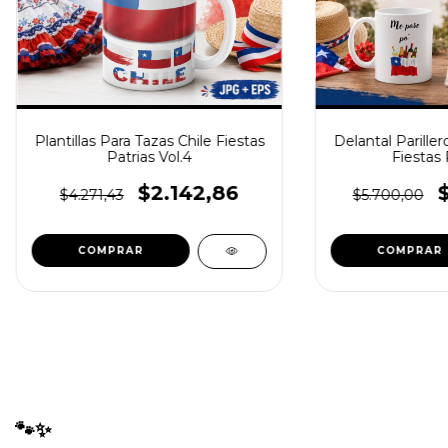
Plantillas Para Tazas Chile Fiestas
Delantal Pariller
Patrias Vol.4
Fiestas 
$2.142,86
$4.271,43
$5.700,00
🐾✨